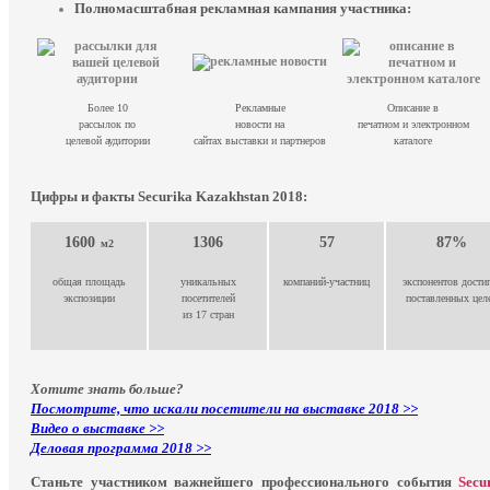
Полномасштабная рекламная кампания участника:
Более 10
Рекламные
Описание в
рассылок по
новости на
печатном и электронном
целевой аудитории
сайтах выставки и партнеров
каталоге
Цифры и факты Securika Kazakhstan 2018:
1600
1306
57
87%
м2
общая площадь
уникальных
компаний-участниц
экспонентов дости
экспозиции
посетителей
поставленных цел
из 17 стран
Хотите знать больше?
Посмотрите, что искали посетители на выставке 2018 >>
Видео о выставке >>
Деловая программа 2018 >>
Станьте участником важнейшего профессионального события
Secu