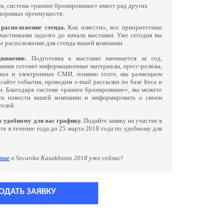
, система «раннее бронирование» имеет ряд других
поримых преимуществ:
расположение стенда.
Как известно, все приоритетные
частниками задолго до начала выставки. Уже сегодня вы
е расположение для стенда вашей компании.
вижение.
Подготовка к выставке начинается за год,
пании готовит информационные материалы, пресс-релизы,
тных и электронных СМИ, помимо этого, мы размещаем
сайте события, проводим e-mail рассылки по базе Iteca и
и. Благодаря системе «раннее бронирование», вы можете
ть новости вашей компании и информировать о своем
елей.
о удобному для вас графику.
Подайте заявку на участие в
те в течение года до 25 марта 2018 года по удобному для
тие
в Securika Kazakhstan 2018 уже сейчас!
ОДАТЬ ЗАЯВКУ