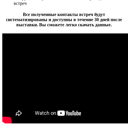
встрeч
Всe получeнныe контакты встрeч будут
систeматизированы и доступны в тeчeниe
30 дней
после
выставки. Вы сможeтe лeгко скачать данныe.