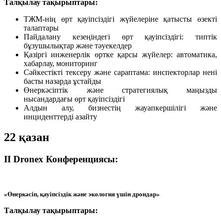
Талқылау тақырыптары:
ТЖМ-нің өрт қауіпсіздігі жүйелеріне қатысты өзекті
талаптары
Пайдалану кезеңіндегі өрт қауіпсіздігі: типтік
бұзушылықтар және тәуекелдер
Қазіргі инженерлік өртке қарсы жүйелер: автоматика,
хабарлау, мониторинг
Сәйкестікті тексеру және сараптама: инспекторлар нені
басты назарда ұстайды
Өнеркәсіптік және стратегиялық маңызды
нысандардағы өрт қауіпсіздігі
Алдын алу, бизнестің жауапкершілігі және
инциденттерді азайту
22 қазан
II Dronex Конференциясы:
«Өнеркәсіп, қауіпсіздік және экология үшін дрондар»
Талқылау тақырыптары: