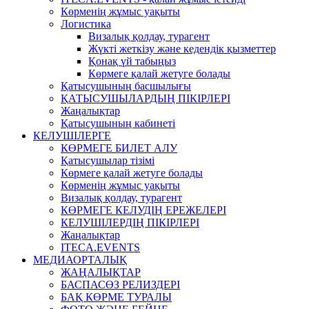
Көрменің жұмыс уақыты
Логистика
Визалық қолдау, турагент
Жүкті жеткізу және кедендік қызметтер
Қонақ үй табыңыз
Көрмеге қалай жетуге болады
Қатысушының басшылығы
ҚАТЫСУШЫЛАРДЫҢ ПІКІРЛЕРІ
Жаңалықтар
Қатысушының кабинеті
КЕЛУШІЛЕРГЕ
КӨРМЕГЕ БИЛЕТ АЛУ
Қатысушылар тізімі
Көрмеге қалай жетуге болады
Көрменің жұмыс уақыты
Визалық қолдау, турагент
КӨРМЕГЕ КЕЛУДІҢ ЕРЕЖЕЛЕРІ
КЕЛУШІЛЕРДІҢ ПІКІРЛЕРІ
Жаңалықтар
ITECA.EVENTS
МЕДИАОРТАЛЫҚ
ЖАҢАЛЫҚТАР
БАСПАСӨЗ РЕЛИЗДЕРІ
БАҚ КӨРМЕ ТУРАЛЫ