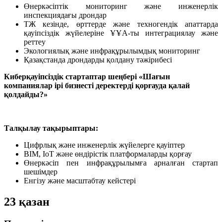
Өнеркәсіптік мониторинг және инженерлік
инспекциядағы дрондар
ТЖ кезінде, өрттерде және техногендік апаттарда
қауіпсіздік жүйелеріне ҰҰА-ты интеграциялау және
реттеу
Экологиялық және инфрақұрылымдық мониторинг
Қазақстанда дрондарды қолдану тәжірибесі
Киберқауіпсіздік стартаптар шеңбері «Шағын
компаниялар ірі бизнесті деректерді қорғауда қалай
қолдайды?»
Талқылау тақырыптары:
Цифрлық және инженерлік жүйелерге қауіптер
BIM, IoT және өндірістік платформаларды қорғау
Өнеркәсіп пен инфрақұрылымға арналған стартап
шешімдер
Енгізу және масштабтау кейстері
23 қазан