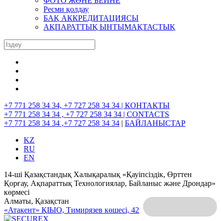
ФОТО ЖӘНЕ БЕЙНЕ
Ресми қолдау
БАҚ АККРЕДИТАЦИЯСЫ
АҚПАРАТТЫҚ ЫНТЫМАҚТАСТЫҚ
+7 771 258 34 34, +7 727 258 34 34 |
КОНТАКТЫ
+7 771 258 34 34 , +7 727 258 34 34 |
CONTACTS
+7 771 258 34 34 ,+7 727 258 34 34
|
БАЙЛАНЫСТАР
KZ
RU
EN
14-ші Қазақстандық Халықаралық «Қауіпсіздік, Өрттен
Қорғау, Ақпараттық Технологиялар, Байланыс және Дрондар»
көрмесі
Алматы, Қазақстан
«Атакент» ҚІЫО,
Тимирязев көшесі, 42