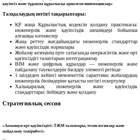
қауіпсіз және тұрақты құрылысқа арналған инновациялар»
Талқылаудың негізгі тақырыптары:
ҚР жаңа Құрылыстық кодексін қолдану практикасы:
инженерлік және қауіпсіздік шешімдері бойынша
алғашқы нәтижелер
Жаңа реттеу жағдайындағы инженерлік стандарттар
және қауіпсіздік нормалары
Жобалау кезеңінің ерте сатысында өнеркәсіптік және өрт
қауіпсіздігі талаптарын интеграциялау
BIM және цифрлық құралдар — инженерлік және
пайдалану тәуекелдерін басқару элементі ретінде
1 шілдеден кейінгі мемлекеттік сараптама: жобалардың
инженерлік бөлімдеріне қатысты негізгі ескертулер
Халықаралық инженерлік және қауіпсіздік
стандарттары: бейімдеу және қолдану
Стратегиялық сессия
«Заманауи өрт қауіпсіздігі: ТЖМ талаптары, технологиялар және
пайдалану тәжірибесі»