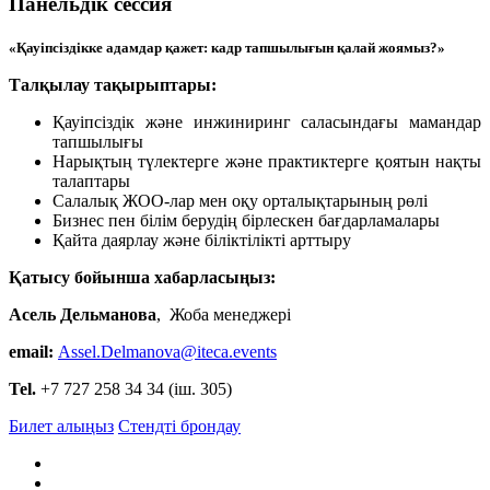
Панельдік сессия
«Қауіпсіздікке адамдар қажет: кадр тапшылығын қалай жоямыз?»
Талқылау тақырыптары:
Қауіпсіздік және инжиниринг саласындағы мамандар
тапшылығы
Нарықтың түлектерге және практиктерге қоятын нақты
талаптары
Салалық ЖОО-лар мен оқу орталықтарының рөлі
Бизнес пен білім берудің бірлескен бағдарламалары
Қайта даярлау және біліктілікті арттыру
Қатысу бойынша хабарласыңыз:
Асель Дельманова
, Жоба менеджері
email:
Assel.Delmanova@iteca.events
Tel.
+7 727 258 34 34 (iш. 305)
Билет алыңыз
Стендті брондау