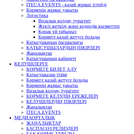
ITECA.EVENTS - қалай жұмыс істейді
Көрменің жұмыс уақыты
Логистика
Визалық қолдау, турагент
Жүкті жеткізу және кедендік қызметтер
Қонақ үй табыңыз
Көрмеге қалай жетуге болады
Қатысушының басшылығы
ҚАТЫСУШЫЛАРДЫҢ ПІКІРЛЕРІ
Жаңалықтар
Қатысушының кабинеті
КЕЛУШІЛЕРГЕ
КӨРМЕГЕ БИЛЕТ АЛУ
Қатысушылар тізімі
Көрмеге қалай жетуге болады
Көрменің жұмыс уақыты
Визалық қолдау, турагент
КӨРМЕГЕ КЕЛУДІҢ ЕРЕЖЕЛЕРІ
КЕЛУШІЛЕРДІҢ ПІКІРЛЕРІ
Жаңалықтар
ITECA.EVENTS
МЕДИАОРТАЛЫҚ
ЖАҢАЛЫҚТАР
БАСПАСӨЗ РЕЛИЗДЕРІ
БАҚ КӨРМЕ ТУРАЛЫ