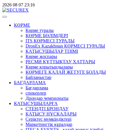
2026
08
07
23:16
КӨРМЕ
Көрме туралы
КӨРМЕ БӨЛІМДЕРІ
ITS КӨРМЕСІ ТУРАЛЫ
DronEx Kazakhstan КӨРМЕСІ ТУРАЛЫ
ҚАТЫСУШЫЛАР ТІЗІМІ
Көрме жоспары
РЕСМИ ҚҰТТЫҚТАУ ХАТТАРЫ
Көрме қорытындылары
КӨРМЕГЕ ҚАЛАЙ ЖЕТУГЕ БОЛАДЫ
Байланыстар
БАҒДАРЛАМА
Бағдарлама
спикерлер
Дрондар чемпионаты
ҚАТЫСУШЫЛАРҒА
СТЕНДТІ БРОНДАУ
ҚАТЫСУ НҰСҚАЛАРЫ
Серіктес мүмкіндіктері
Маркетингтік құралдар
ITECA.EVENTS - қалай жұмыс істейді