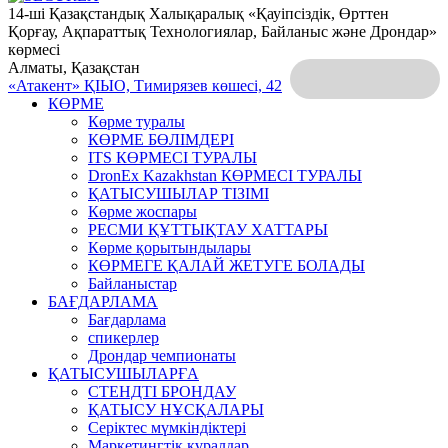
14-ші Қазақстандық Халықаралық «Қауіпсіздік, Өрттен
Қорғау, Ақпараттық Технологиялар, Байланыс және Дрондар»
көрмесі
Алматы, Қазақстан
«Атакент» ҚІЫО,
Тимирязев көшесі, 42
КӨРМЕ
Көрме туралы
КӨРМЕ БӨЛІМДЕРІ
ITS КӨРМЕСІ ТУРАЛЫ
DronEx Kazakhstan КӨРМЕСІ ТУРАЛЫ
ҚАТЫСУШЫЛАР ТІЗІМІ
Көрме жоспары
РЕСМИ ҚҰТТЫҚТАУ ХАТТАРЫ
Көрме қорытындылары
КӨРМЕГЕ ҚАЛАЙ ЖЕТУГЕ БОЛАДЫ
Байланыстар
БАҒДАРЛАМА
Бағдарлама
спикерлер
Дрондар чемпионаты
ҚАТЫСУШЫЛАРҒА
СТЕНДТІ БРОНДАУ
ҚАТЫСУ НҰСҚАЛАРЫ
Серіктес мүмкіндіктері
Маркетингтік құралдар