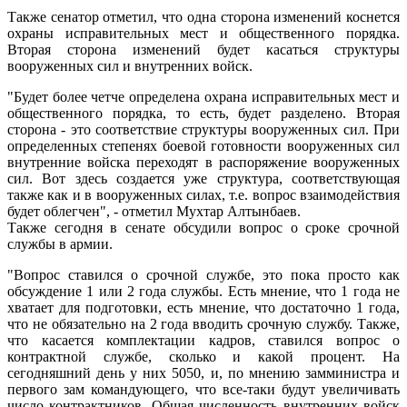
Также сенатор отметил, что одна сторона изменений коснется
охраны исправительных мест и общественного порядка.
Вторая сторона изменений будет касаться структуры
вооруженных сил и внутренних войск.
"Будет более четче определена охрана исправительных мест и
общественного порядка, то есть, будет разделено. Вторая
сторона - это соответствие структуры вооруженных сил. При
определенных степенях боевой готовности вооруженных сил
внутренние войска переходят в распоряжение вооруженных
сил. Вот здесь создается уже структура, соответствующая
также как и в вооруженных силах, т.е. вопрос взаимодействия
будет облегчен", - отметил Мухтар Алтынбаев.
Также сегодня в сенате обсудили вопрос о сроке срочной
службы в армии.
"Вопрос ставился о срочной службе, это пока просто как
обсуждение 1 или 2 года службы. Есть мнение, что 1 года не
хватает для подготовки, есть мнение, что достаточно 1 года,
что не обязательно на 2 года вводить срочную службу. Также,
что касается комплектации кадров, ставился вопрос о
контрактной службе, сколько и какой процент. На
сегодняшний день у них 5050, и, по мнению замминистра и
первого зам командующего, что все-таки будут увеличивать
число контрактников. Общая численность внутренних войск