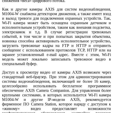
снижения «веса» цифрового потока.
Как и другие камеры AXIS для систем видеонаблюдения,
M1004-W снабжена детектором движения, а также имеет вход
и выход тревоги для подключения охранных устройств. Так,
Wi-Fi камера может быть оснащена охранным датчиком и
исполнительным устройством, таким как внешняя подсветка,
электрозамок и т.д. В случае регистрации тревожных
событий, в том числе и при попытках закрытия объектива,
новинка способна активировать исполнительное устройство,
загрузить тревожные кадры на FTP и HTTP и отправить
сообщение с использованием протоколов TCP, HTTP или на
заранее установленный e-mail адрес. Вместе с этим, Wi-Fi
модель может локально записывать тревожное видео в
специальный буфер.
Доступ к просмотру видео от камеры AXIS возможен через
стандартный веб-браузер. При этом для администрирования
системы видеонаблюдения, включающей не более 16 камер,
целесообразно использовать бесплатное программное
обеспечение AXIS Camera Companion. Для управления более
крупными системами, в которых используется Wi-Fi камера
M1004-W и другие IP-модели AXIS, рекомендуется
фирменное ПО Camera Station, которое наряду с доступом к
«живому» видео предоставляет возможности