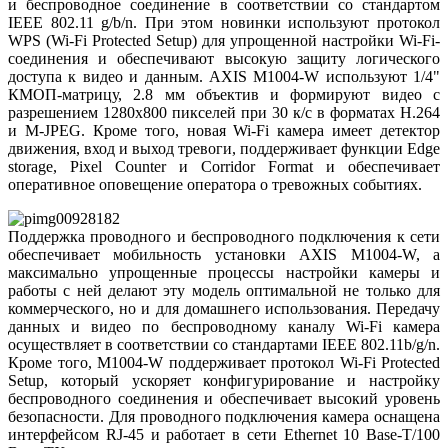
и беспроводное соединение в соответствии со стандартом
IEEE 802.11 g/b/n. При этом новинки используют протокол
WPS (Wi-Fi Protected Setup) для упрощенной настройки Wi-Fi-
соединения и обеспечивают высокую защиту логического
доступа к видео и данным. AXIS M1004-W используют 1/4"
КМОП-матрицу, 2.8 мм объектив и формируют видео с
разрешением 1280х800 пикселей при 30 к/с в форматах H.264
и M-JPEG. Кроме того, новая Wi-Fi камера имеет детектор
движения, вход и выход тревоги, поддерживает функции Edge
storage, Pixel Counter и Corridor Format и обеспечивает
оперативное оповещение оператора о тревожных событиях.
Поддержка проводного и беспроводного подключения к сети
обеспечивает мобильность установки AXIS M1004-W, а
максимально упрощенные процессы настройки камеры и
работы с ней делают эту модель оптимальной не только для
коммерческого, но и для домашнего использования. Передачу
данных и видео по беспроводному каналу Wi-Fi камера
осуществляет в соответствии со стандартами IEEE 802.11b/g/n.
Кроме того, M1004-W поддерживает протокол Wi-Fi Protected
Setup, который ускоряет конфигурирование и настройку
беспроводного соединения и обеспечивает высокий уровень
безопасности. Для проводного подключения камера оснащена
интерфейсом RJ-45 и работает в сети Ethernet 10 Base-T/100