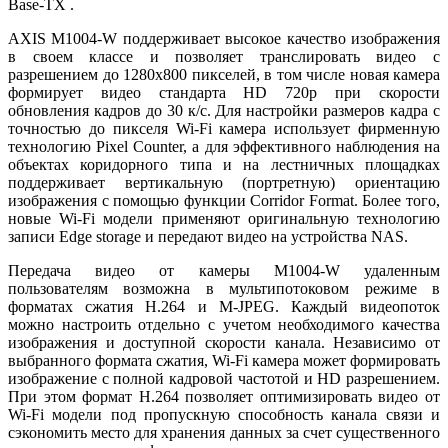
Base-TX .
AXIS M1004-W поддерживает высокое качество изображения
в своем классе и позволяет транслировать видео с
разрешением до 1280х800 пикселей, в том числе новая камера
формирует видео стандарта HD 720p при скорости
обновления кадров до 30 к/с. Для настройки размеров кадра с
точностью до пикселя Wi-Fi камера использует фирменную
технологию Pixel Counter, а для эффективного наблюдения на
объектах коридорного типа и на лестничных площадках
поддерживает вертикальную (портретную) ориентацию
изображения с помощью функции Corridor Format. Более того,
новые Wi-Fi модели применяют оригинальную технологию
записи Edge storage и передают видео на устройства NAS.
Передача видео от камеры M1004-W удаленным
пользователям возможна в мультипотоковом режиме в
форматах сжатия H.264 и M-JPEG. Каждый видеопоток
можно настроить отдельно с учетом необходимого качества
изображения и доступной скорости канала. Независимо от
выбранного формата сжатия, Wi-Fi камера может формировать
изображение с полной кадровой частотой и HD разрешением.
При этом формат H.264 позволяет оптимизировать видео от
Wi-Fi модели под пропускную способность канала связи и
сэкономить место для хранения данных за счет существенного