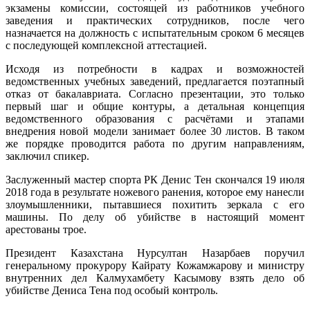
экзамены комиссии, состоящей из работников учебного
заведения и практических сотрудников, после чего
назначается на должность с испытательным сроком 6 месяцев
с последующей комплексной аттестацией.
Исходя из потребности в кадрах и возможностей
ведомственных учебных заведений, предлагается поэтапный
отказ от бакалавриата. Согласно презентации, это только
первый шаг и общие контуры, а детальная концепция
ведомственного образования с расчётами и этапами
внедрения новой модели занимает более 30 листов. В таком
же порядке проводится работа по другим направлениям,
заключил спикер.
Заслуженный мастер спорта РК Денис Тен скончался 19 июля
2018 года в результате ножевого ранения, которое ему нанесли
злоумышленники, пытавшиеся похитить зеркала с его
машины. По делу об убийстве в настоящий момент
арестованы трое.
Президент Казахстана Нурсултан Назарбаев поручил
генеральному прокурору Кайрату Кожамжарову и министру
внутренних дел Калмухамбету Касымову взять дело об
убийстве Дениса Тена под особый контроль.