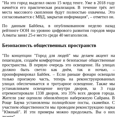
"На это город выделил около 15 млрд тенге. Уже в 2018 году
начнётся его практическая реализация. В течение трёх лет
места массового скопления будут полностью охвачены. Это
согласовывается с МВД, закрытая информация", – отметил он.
По данным Байбека, в опубликованном неделю назад
рейтинге ООН по уровню цифрового развития городов мира
Алматы занял 25-е место среди 40 мегаполисов.
Безопасность общественных пространств
"По концепции "Город для людей" мы делаем акцент на
пешеходов, создаём комфортные и безопасные общественные
пространства. В первую очередь это освещение. На улицах
должно быть светло как днём, так и ночью, –
проинформировал Байбек. – Если раньше фонари освещали
только проезжую часть, теперь на реконструированных
улицах обеспечивается и тротуарное освещение. Также мы
устанавливаем освещение внутри дворов, за 3 года
отремонтировали 1338 дворов, это 35% всех дворов города.
Жители уже оценили обновлённую набережную Сайрана. В
Роще Баума установлены полицейские посты, скамейки. С
участием общественности мы проводим реконструкцию парка
"Южный". И эти примеры можно продолжать. Вы о них
знаете".