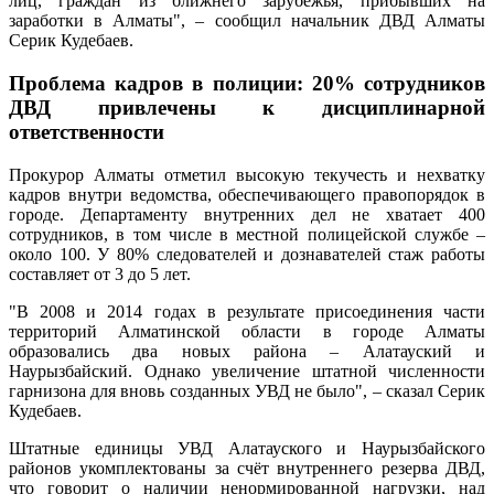
лиц, граждан из ближнего зарубежья, прибывших на
заработки в Алматы", – сообщил начальник ДВД Алматы
Серик Кудебаев.
Проблема кадров в полиции: 20% сотрудников
ДВД привлечены к дисциплинарной
ответственности
Прокурор Алматы отметил высокую текучесть и нехватку
кадров внутри ведомства, обеспечивающего правопорядок в
городе. Департаменту внутренних дел не хватает 400
сотрудников, в том числе в местной полицейской службе –
около 100. У 80% следователей и дознавателей стаж работы
составляет от 3 до 5 лет.
"В 2008 и 2014 годах в результате присоединения части
территорий Алматинской области в городе Алматы
образовались два новых района – Алатауский и
Наурызбайский. Однако увеличение штатной численности
гарнизона для вновь созданных УВД не было", – сказал Серик
Кудебаев.
Штатные единицы УВД Алатауского и Наурызбайского
районов укомплектованы за счёт внутреннего резерва ДВД,
что говорит о наличии ненормированной нагрузки, над