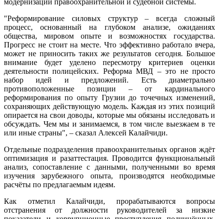
модернизации правоохранительной и судебной системы.
"Реформирование силовых структур – всегда сложный
процесс, основанный на глубоком анализе, ожиданиях
общества, мировом опыте и возможностях государства.
Прогресс не стоит на месте. Что эффективно работало вчера,
может не приносить таких же результатов сегодня. Большое
внимание будет уделено пересмотру критериев оценки
деятельности полицейских. Реформа МВД – это не просто
набор идей и предложений. Есть диаметрально
противоположенные позиции – от кардинального
реформирования по опыту Грузии до точечных изменений,
сохраняющих действующую модель. Каждая из этих позиций
опирается на свои доводы, которые мы обязаны исследовать и
обсуждать. Чем мы и занимаемся, в том числе выезжаем в те
или иные страны", – сказал Алексей Калайчиди.
Отдельные подразделения правоохранительных органов ждёт
оптимизация и разаттестация. Проводится функциональный
анализ, сопоставление с данными, полученными во время
изучения зарубежного опыта, производятся необходимые
расчёты по предлагаемым идеям.
Как отметил Калайчиди, прорабатываются вопросы
отстранения от должности руководителей за низкие
показатели и коррупционные преступления подчинённых.