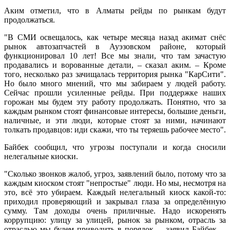
Аким отметил, что в Алматы рейды по рынкам будут
продолжаться.
"В СМИ освещалось, как четыре месяца назад акимат снёс
рынок автозапчастей в Ауэзовском районе, который
функционировал 10 лет! Все мы знали, что там зачастую
продавались и ворованные детали, – сказал аким. – Кроме
того, несколько раз зачищалась территория рынка "КарСити".
Но было много мнений, что мы забираем у людей работу.
Сейчас прошли усиленные рейды. При поддержке наших
горожан мы будем эту работу продолжать. Понятно, что за
каждым рынком стоят финансовые интересы, большие деньги,
наличные, и эти люди, которые стоят за ними, начинают
толкать продавцов: иди скажи, что ты теряешь рабочее место".
Байбек сообщил, что угрозы поступали и когда сносили
нелегальные киоски.
"Сколько звонков жалоб, угроз, заявлений было, потому что за
каждым киоском стоят "непростые" люди. Но мы, несмотря на
это, всё это убираем. Каждый нелегальный киоск какой-то:
приходил проверяющий и закрывал глаза за определённую
сумму. Там доходы очень приличные. Надо искоренять
коррупцию: улицу за улицей, рынок за рынком, отрасль за
отраслью мы будем приводить в порядок, – заявил Байбек. –