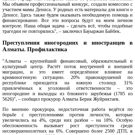
Мы объявим профессиональный конкурс, создали комиссию с
участием мамы Дениса. У родных есть материалы для книги о
Денисе. Здесь также будем оказывать необходимую помощь и
финансирование. Все эти вопросы будут на моем личном
контроле. Наша общая задача – сделать всё, чтобы подобные
трагедии не повторялись", – заключил Бауыржан Байбек.
Преступления иногородних и иностранцев в
Алматы. Профилактика
"Алматы – крупнейший финансовый, образовательный и
культурный центр. Растёт поток внутренней и внешней
миграции, и это имеет определённое влияние на
криминогенную ситуацию. 20% правонарушений по
республике приходится на южную столицу. 31%
привлечённых к уголовной ответственности – это
иногородние и выходцы из ближнего зарубежья (1785 из
5626)", – сообщил прокурор Алматы Берик Жуйриктаев.
По мнению прокурора, недостаточная работа ведётся по
борьбе с преступлениями против личности, которые
увеличились на 4%, среди них разбои – на 18%. Особую
обеспокоенность вызывает рост преступности среди
несовершеннолетних на 6%. Совершено более 2500 ДТП, в