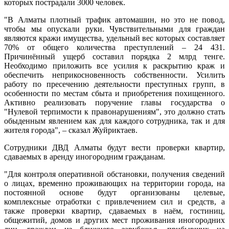
которых пострадали 3000 человек.
"В Алматы плотный трафик автомашин, но это не повод,
чтобы мы опускали руки. Чувствительными для граждан
являются кражи имущества, удельный вес которых составляет
70% от общего количества преступлений – 24 431.
Причинённый ущерб составил порядка 2 млрд тенге.
Необходимо приложить все усилия к раскрытию краж и
обеспечить неприкосновенность собственности. Усилить
работу по пресечению деятельности преступных групп, в
особенности по местам сбыта и приобретения похищенного.
Активно реализовать поручение главы государства о
"Нулевой терпимости к правонарушениям", это должно стать
обыденным явлением как для каждого сотрудника, так и для
жителя города", – сказал Жуйриктаев.
Сотрудники ДВД Алматы будут вести проверки квартир,
сдаваемых в аренду иногородним гражданам.
"Для контроля оперативной обстановки, получения сведений
о лицах, временно проживающих на территории города, на
постоянной основе будут организованы целевые,
комплексные отработки с привлечением сил и средств, а
также проверки квартир, сдаваемых в наём, гостиниц,
общежитий, домов и других мест проживания иногородних