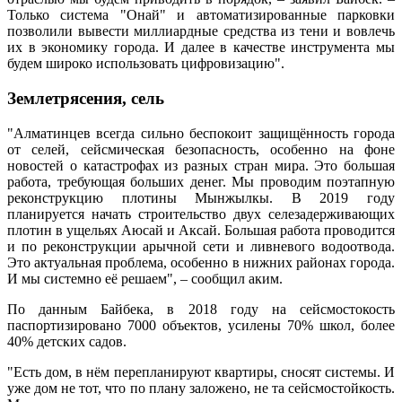
Только система "Онай" и автоматизированные парковки
позволили вывести миллиардные средства из тени и вовлечь
их в экономику города. И далее в качестве инструмента мы
будем широко использовать цифровизацию".
Землетрясения, сель
"Алматинцев всегда сильно беспокоит защищённость города
от селей, сейсмическая безопасность, особенно на фоне
новостей о катастрофах из разных стран мира. Это большая
работа, требующая больших денег. Мы проводим поэтапную
реконструкцию плотины Мынжылкы. В 2019 году
планируется начать строительство двух селезадерживающих
плотин в ущельях Аюсай и Аксай. Большая работа проводится
и по реконструкции арычной сети и ливневого водоотвода.
Это актуальная проблема, особенно в нижних районах города.
И мы системно её решаем", – сообщил аким.
По данным Байбека, в 2018 году на сейсмостокость
паспортизировано 7000 объектов, усилены 70% школ, более
40% детских садов.
"Есть дом, в нём перепланируют квартиры, сносят системы. И
уже дом не тот, что по плану заложено, не та сейсмостойкость.