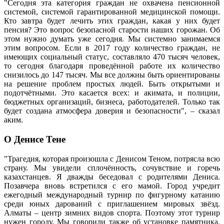
"Сегодня эта категория граждан не охвачена пенсионной
системой, системой гарантированной медицинской помощи.
Кто завтра будет лечить этих граждан, какая у них будет
пенсия? Это вопрос безопасной старости наших горожан. Об
этом нужно думать уже сегодня. Мы системно занимаемся
этим вопросом. Если в 2017 году количество граждан, не
имеющих социальный статус, составляло 470 тысяч человек,
то сегодня благодаря проведённой работе их количество
снизилось до 147 тысяч. Мы все должны быть ориентированы
на решение проблем простых людей. Быть открытыми и
подотчётными. Это касается всех: и акимата, и полиции,
бюджетных организаций, бизнеса, работодателей. Только так
будет создана атмосфера доверия и безопасности", – сказал
аким.
О Денисе Тене
"Трагедия, которая произошла с Денисом Теном, потрясла всю
страну. Мы увидели сплочённость, сочувствие и горечь
казахстанцев. Я дважды беседовал с родителями Дениса.
Позавчера вновь встретился с его мамой. Город учредит
ежегодный международный турнир по фигурному катанию
среди юных дарований с приглашением мировых звёзд.
Алматы – центр зимних видов спорта. Поэтому этот турнир
нужен городу. Мы говорили также об установке памятника.