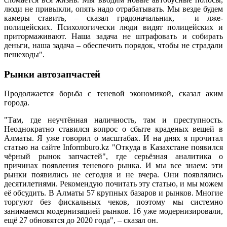
люди не привыкли, опять надо отрабатывать. Мы везде будем
камеры ставить, – сказал градоначальник, – и лже-
полицейских. Психологически люди видят полицейских и
притормаживают. Наша задача не штрафовать и собирать
деньги, наша задача – обеспечить порядок, чтобы не страдали
пешеходы".
Рынки автозапчастей
Продолжается борьба с теневой экономикой, сказал аким
города.
"Там, где неучтённая наличность, там и преступность.
Неоднократно ставился вопрос о сбыте краденых вещей в
Алматы. Я уже говорил о масштабах. И на днях я прочитал
статью на сайте Informburo.kz "Откуда в Казахстане появился
чёрный рынок запчастей", где серьёзная аналитика о
причинах появления теневого рынка. И мы все знаем: эти
рынки появились не сегодня и не вчера. Они появлялись
десятилетиями. Рекомендую почитать эту статью, и мы можем
её обсудить. В Алматы 57 крупных базаров и рынков. Многие
торгуют без фискальных чеков, поэтому мы системно
занимаемся модернизацией рынков. 16 уже модернизировали,
ещё 27 обновятся до 2020 года", – сказал он.