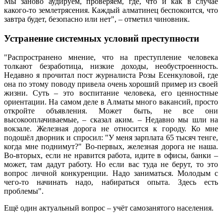
Мы заново аудируем, проверяем, где, что и как в случае
какого-то землетрясения. Каждый алматинец беспокоится, что
завтра будет, безопасно или нет", – отметил чиновник.
Устранение системных условий преступности
"Распространено мнение, что на преступление человека
толкают безработица, низкие доходы, необустроенность.
Недавно я прочитал пост журналиста Розы Есенкуловой, где
она по этому поводу привела очень хороший пример из своей
жизни. Суть – это воспитание человека, его ценностные
ориентации. На самом деле в Алматы много вакансий, просто
откройте объявления. Может быть, не все они
высокооплачиваемые, – сказал аким. – Недавно мы шли на
вокзале. Железная дорога не относится к городу. Ко мне
подошёл дворник и спросил: "У меня зарплата 65 тысяч тенге,
когда мне поднимут?" Во-первых, железная дорога не наша.
Во-вторых, если не нравится работа, идите в офисы, банки –
может, там дадут работу. Но если вас туда не берут, то это
вопрос личной конкуренции. Надо заниматься. Молодым с
чего-то начинать надо, набираться опыта. Здесь есть
проблемы".
Ещё один актуальный вопрос – учёт самозанятого населения.