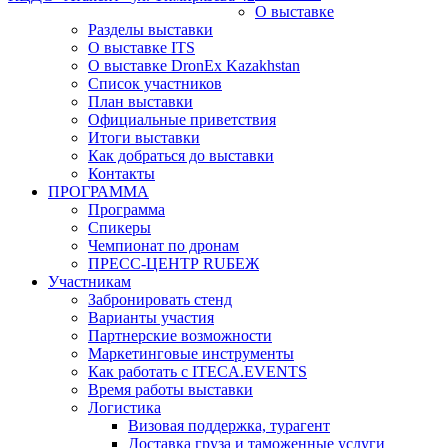
О выставке
Разделы выставки
О выставке ITS
О выставке DronEx Kazakhstan
Список участников
План выставки
Официальные приветствия
Итоги выставки
Как добраться до выставки
Контакты
ПРОГРАММА
Программа
Спикеры
Чемпионат по дронам
ПРЕСС-ЦЕНТР RUБЕЖ
Участникам
Забронировать стенд
Варианты участия
Партнерские возможности
Маркетинговые инструменты
Как работать с ITECA.EVENTS
Время работы выставки
Логистика
Визовая поддержка, турагент
Доставка груза и таможенные услуги