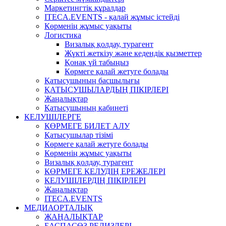
Маркетингтік құралдар
ITECA.EVENTS - қалай жұмыс істейді
Көрменің жұмыс уақыты
Логистика
Визалық қолдау, турагент
Жүкті жеткізу және кедендік қызметтер
Қонақ үй табыңыз
Көрмеге қалай жетуге болады
Қатысушының басшылығы
ҚАТЫСУШЫЛАРДЫҢ ПІКІРЛЕРІ
Жаңалықтар
Қатысушының кабинеті
КЕЛУШІЛЕРГЕ
КӨРМЕГЕ БИЛЕТ АЛУ
Қатысушылар тізімі
Көрмеге қалай жетуге болады
Көрменің жұмыс уақыты
Визалық қолдау, турагент
КӨРМЕГЕ КЕЛУДІҢ ЕРЕЖЕЛЕРІ
КЕЛУШІЛЕРДІҢ ПІКІРЛЕРІ
Жаңалықтар
ITECA.EVENTS
МЕДИАОРТАЛЫҚ
ЖАҢАЛЫҚТАР
БАСПАСӨЗ РЕЛИЗДЕРІ