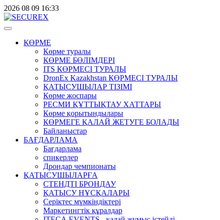
2026
08
09
16:33
КӨРМЕ
Көрме туралы
КӨРМЕ БӨЛІМДЕРІ
ITS КӨРМЕСІ ТУРАЛЫ
DronEx Kazakhstan КӨРМЕСІ ТУРАЛЫ
ҚАТЫСУШЫЛАР ТІЗІМІ
Көрме жоспары
РЕСМИ ҚҰТТЫҚТАУ ХАТТАРЫ
Көрме қорытындылары
КӨРМЕГЕ ҚАЛАЙ ЖЕТУГЕ БОЛАДЫ
Байланыстар
БАҒДАРЛАМА
Бағдарлама
спикерлер
Дрондар чемпионаты
ҚАТЫСУШЫЛАРҒА
СТЕНДТІ БРОНДАУ
ҚАТЫСУ НҰСҚАЛАРЫ
Серіктес мүмкіндіктері
Маркетингтік құралдар
ITECA.EVENTS - қалай жұмыс істейді