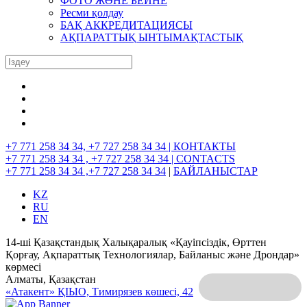
ФОТО ЖӘНЕ БЕЙНЕ
Ресми қолдау
БАҚ АККРЕДИТАЦИЯСЫ
АҚПАРАТТЫҚ ЫНТЫМАҚТАСТЫҚ
+7 771 258 34 34, +7 727 258 34 34 |
КОНТАКТЫ
+7 771 258 34 34 , +7 727 258 34 34 |
CONTACTS
+7 771 258 34 34 ,+7 727 258 34 34
|
БАЙЛАНЫСТАР
KZ
RU
EN
14-ші Қазақстандық Халықаралық «Қауіпсіздік, Өрттен
Қорғау, Ақпараттық Технологиялар, Байланыс және Дрондар»
көрмесі
Алматы, Қазақстан
«Атакент» ҚІЫО,
Тимирязев көшесі, 42