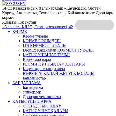
14-ші Қазақстандық Халықаралық «Қауіпсіздік, Өрттен
Қорғау, Ақпараттық Технологиялар, Байланыс және Дрондар»
көрмесі
Алматы, Қазақстан
«Атакент» ҚІЫО,
Тимирязев көшесі, 42
КӨРМЕ
Көрме туралы
КӨРМЕ БӨЛІМДЕРІ
ITS КӨРМЕСІ ТУРАЛЫ
DronEx Kazakhstan КӨРМЕСІ ТУРАЛЫ
ҚАТЫСУШЫЛАР ТІЗІМІ
Көрме жоспары
РЕСМИ ҚҰТТЫҚТАУ ХАТТАРЫ
Көрме қорытындылары
КӨРМЕГЕ ҚАЛАЙ ЖЕТУГЕ БОЛАДЫ
Байланыстар
БАҒДАРЛАМА
Бағдарлама
спикерлер
Дрондар чемпионаты
ҚАТЫСУШЫЛАРҒА
СТЕНДТІ БРОНДАУ
ҚАТЫСУ НҰСҚАЛАРЫ
Серіктес мүмкіндіктері