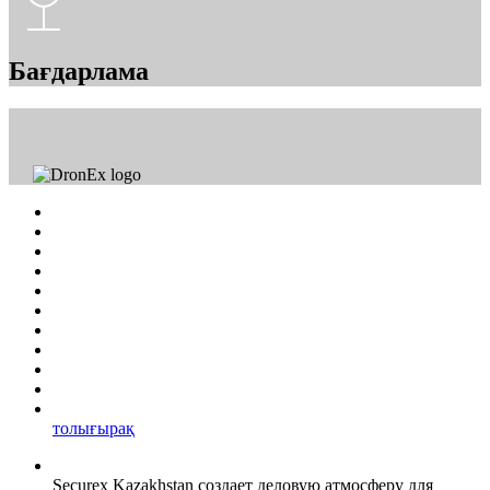
Бағдарлама
толығырақ
Securex Kazakhstan создает деловую атмосферу для