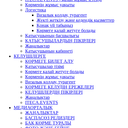
Көрменің жұмыс уақыты
Логистика
Визалық қолдау, турагент
Жүкті жеткізу және кедендік қызметтер
Қонақ үй табыңыз
Көрмеге қалай жетуге болады
Қатысушының басшылығы
ҚАТЫСУШЫЛАРДЫҢ ПІКІРЛЕРІ
Жаңалықтар
Қатысушының кабинеті
КЕЛУШІЛЕРГЕ
КӨРМЕГЕ БИЛЕТ АЛУ
Қатысушылар тізімі
Көрмеге қалай жетуге болады
Көрменің жұмыс уақыты
Визалық қолдау, турагент
КӨРМЕГЕ КЕЛУДІҢ ЕРЕЖЕЛЕРІ
КЕЛУШІЛЕРДІҢ ПІКІРЛЕРІ
Жаңалықтар
ITECA.EVENTS
МЕДИАОРТАЛЫҚ
ЖАҢАЛЫҚТАР
БАСПАСӨЗ РЕЛИЗДЕРІ
БАҚ КӨРМЕ ТУРАЛЫ